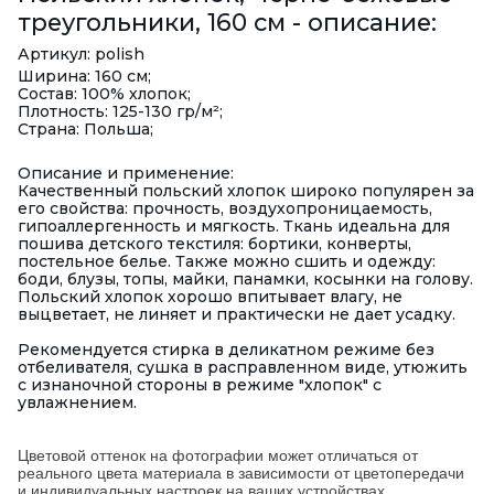
треугольники, 160 см - описание:
Артикул: polish
Ширина: 160 см;
Состав: 100% хлопок;
Плотность: 125-130 гр/м²;
Страна: Польша;
Описание и применение:
Качественный польский хлопок широко популярен за
его свойства: прочность, воздухопроницаемость,
гипоаллергенность и мягкость. Ткань идеальна для
пошива детского текстиля: бортики, конверты,
постельное белье. Также можно сшить и одежду:
боди, блузы, топы, майки, панамки, косынки на голову.
Польский хлопок хорошо впитывает влагу, не
выцветает, не линяет и практически не дает усадку.
Рекомендуется стирка в деликатном режиме без
отбеливателя, сушка в расправленном виде, утюжить
с изнаночной стороны в режиме "хлопок" с
увлажнением.
Цветовой оттенок на фотографии может отличаться от
реального цвета материала в зависимости от цветопередачи
и индивидуальных настроек на ваших устройствах.