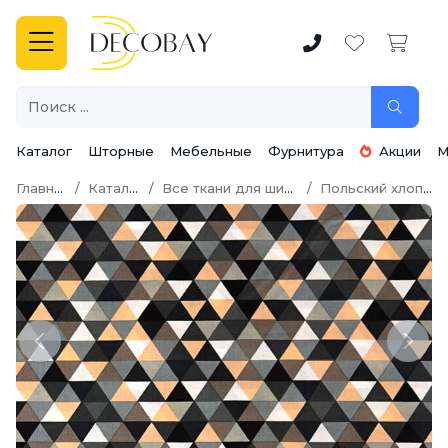
Каталог
Шторные
Мебельные
Фурнитура
Акции
М
Главная
Каталог
Все ткани для шитья
Польский хлопок
Previous
Next