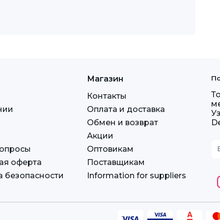
Магазин
По
Т
Контакты
м
нии
Оплата и доставка
У
Обмен и возврат
D
Акции
вопросы
Оптовикам
ая оферта
Поставщикам
а безопасности
Information for suppliers