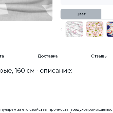
цвет
та
Доставка
Отзывы
ые, 160 см - описание:
улярен за его свойства: прочность, воздухопроницаемост