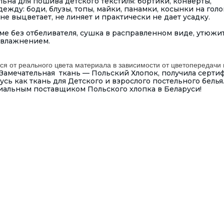
льна для пошива детского текстиля: бортики, конверты,
жду: боди, блузы, топы, майки, панамки, косынки на голо
не выцветает, не линяет и практически не дает усадку.
е без отбеливателя, сушка в расправленном виде, утюжит
увлажнением.
ся от реального цвета материала в зависимости от цветопередачи 
Замечательная ткань — Польский Хлопок, получила серти
ь как ткань для Детского и взрослого постельного белья
иальным поставщиком Польского хлопка в Беларуси!