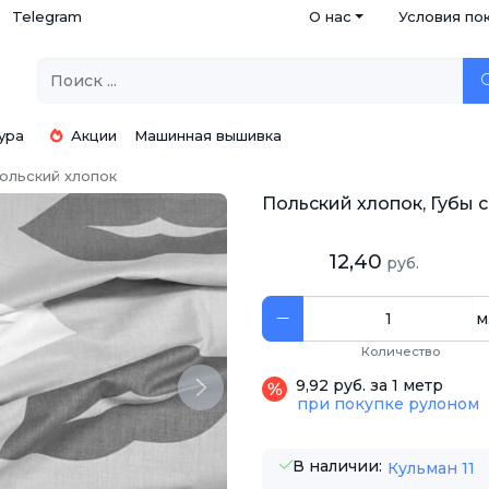
Telegram
О нас
Условия по
ура
Акции
Машинная вышивка
ольский хлопок
Польский хлопок, Губы с
12,40
руб.
м
Количество
9,92 руб. за 1 метр
Next
при покупке рулоном
В наличии:
Кульман 11