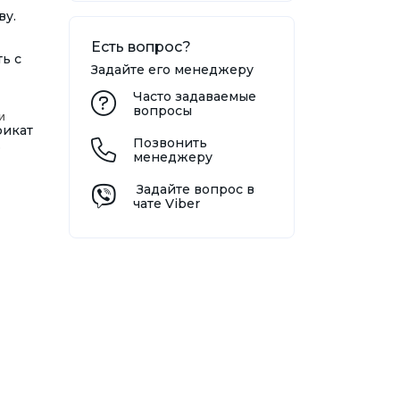
ву.
Есть вопрос?
ь с
Задайте его менеджеру
Часто задаваемые
вопросы
и
фикат
Позвонить
.
менеджеру
Задайте вопрос в
чате Viber