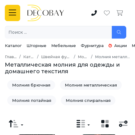
Каталог
Шторные
Мебельные
Фурнитура
Акции
М
Главная
Каталог
Швейная фурнитура
Молнии
Молния металлическая
Металлическая молния для одежды и
домашнего текстиля
Молния брючная
Молния металлическая
Молния потайная
Молния спиральная
Молния трактор
Собачки (пуллеры) и бегунки