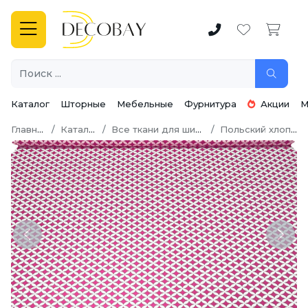
Каталог
Шторные
Мебельные
Фурнитура
Акции
М
Главная
Каталог
Все ткани для шитья
Польский хлопок
Previous
Next