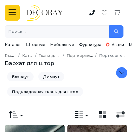
Каталог
Шторные
Мебельные
Фурнитура
Акции
М
Главная
Каталог
Ткани для штор
Портьерные ткани
Портьерный бархат
Бархат для штор
Блэкаут
Димаут
Подкладочная ткань для штор
Портьерная Замша
Портьерный бархат
Портьерный Жаккард
Портьерный Канвас