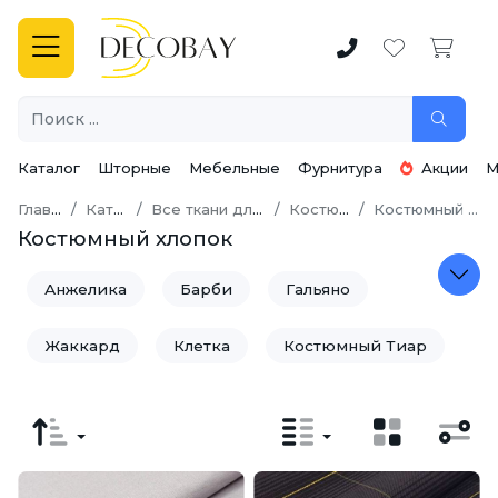
Каталог
Шторные
Мебельные
Фурнитура
Акции
М
Главная
Каталог
Все ткани для шитья
Костюмная
Костюмный Хлопок
Костюмный хлопок
Анжелика
Барби
Гальяно
Жаккард
Клетка
Костюмный Тиар
Костюмный Хлопок
Орландо
Пикачу (пикачо)
Твид