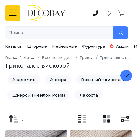
Каталог
Шторные
Мебельные
Фурнитура
Акции
М
Главная
Каталог
Все ткани для шитья
Трикотаж
Трикотаж с вискозой
Трикотаж с вискозой
Академик
Ангора
Вязаный трикотаж
Джерси (Нейлон Рома)
Лакоста
Спортивный трикотаж
Трикотаж лапша
Трикотаж с вискозой