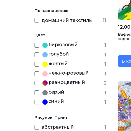
По назначению
домашний текстиль
11
12,00
Вафел
Цвет
порося
бирюзовый
1
голубой
1
В к
желтый
1
нежно-розовый
1
разноцветный
5
серый
1
синий
1
Рисунок, Принт
абстрактный
1