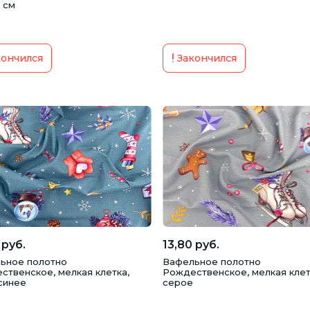
 см
ончился
Закончился
 руб.
13,80 руб.
ьное полотно
Вафельное полотно
ственское, мелкая клетка,
Рождественское, мелкая клет
синее
серое