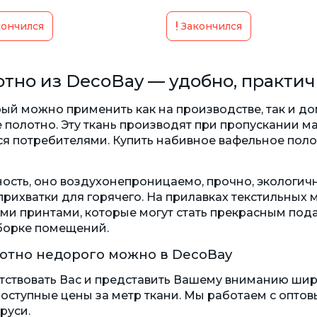
ончился
Закончился
тно из DecoBay — удобно, практич
ый можно применить как на производстве, так и д
 полотно. Эту ткань производят при пропускании ма
ся потребителями. Купить набивное вафельное пол
сть, оно воздухонепроницаемо, прочно, экологично
 прихватки для горячего. На прилавках текстильных
ми принтами, которые могут стать прекрасным под
борке помещений.
отно недорого можно в DecoBay
тствовать Вас и представить Вашему вниманию ши
 доступные цены за метр ткани. Мы работаем с опто
руси.