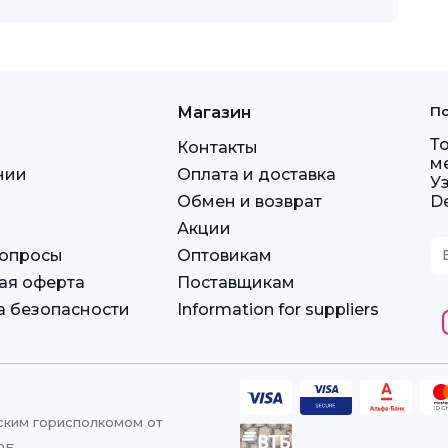
Магазин
По
Т
Контакты
м
нии
Оплата и доставка
У
Обмен и возврат
D
Акции
вопросы
Оптовикам
ая оферта
Поставщикам
а безопасности
Information for suppliers
ским горисполкомом от
РБ