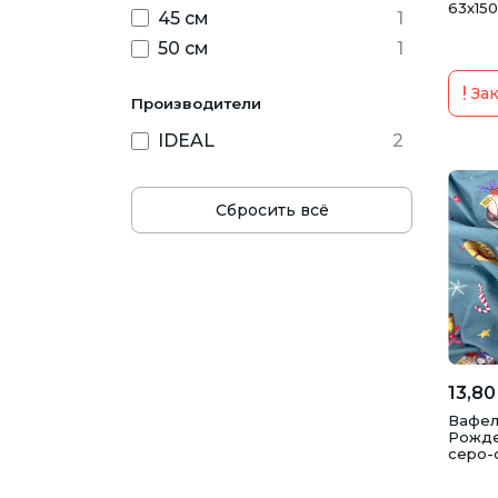
63х150
45 см
1
50 см
1
Зак
Производители
IDEAL
2
Сбросить всё
13,80
Вафел
Рожде
серо-