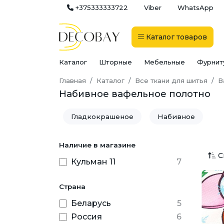
+375333333722
Viber
WhatsApp
Каталог
товаров
Каталог
Шторные
Мебельные
Фурнит
Главная
Каталог
Все ткани для шитья
В
Набивное вафельное полотно
Гладкокрашеное
Набивное
Наличие в магазине
С
Кульман 11
7
Страна
Беларусь
5
Россия
6