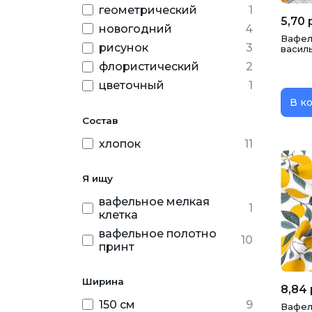
геометрический
1
5,70 
новогодний
4
Вафел
рисунок
3
василь
флористический
2
цветочный
1
В к
Состав
хлопок
11
Я ищу
вафельное мелкая
1
клетка
вафельное полотно
10
принт
Ширина
8,84 
150 см
9
Вафел