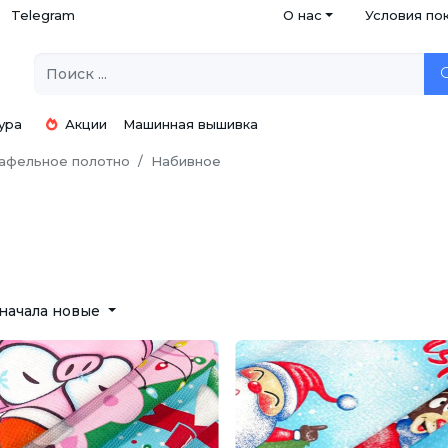
Telegram
О нас
Условия по
ура
Акции
Машинная вышивка
афельное полотно
Набивное
начала новые