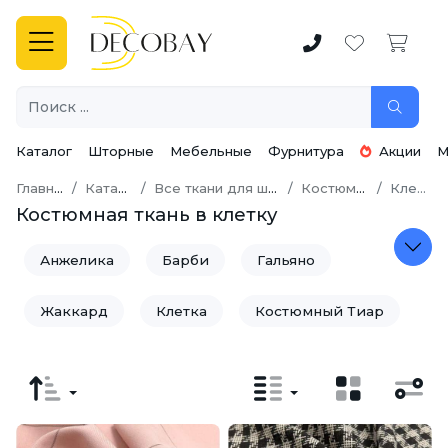
Каталог
Шторные
Мебельные
Фурнитура
Акции
М
Главная
Каталог
Все ткани для шитья
Костюмная
Клетка
Костюмная ткань в клетку
Анжелика
Барби
Гальяно
Жаккард
Клетка
Костюмный Тиар
Костюмный Хлопок
Орландо
Пикачу (пикачо)
Твид