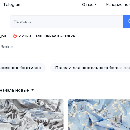
Telegram
О нас
Условия по
ура
Акции
Машинная вышивка
 белье
аволочек, бортиков
Панели для постельного белья, пл
начала новые