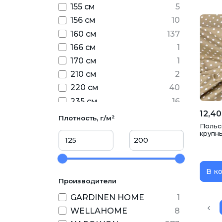
сатин принтованный
7
155 см
5
сатин страйп
2
156 см
10
тенсель-сатин
4
160 см
137
тик наволочный
10
166 см
1
фланель LUX однотон
12
170 см
1
фланель LUX принт
33
210 см
2
220 см
40
235 см
16
12,40
240 см
531
Плотность, г/м²
Польс
260 см
1
крупн
35 см
2
75 см
20
В к
Производители
GARDINEN HOME
1
WELLAHOME
8