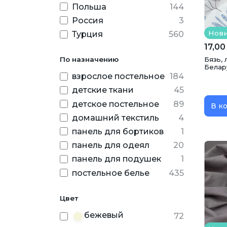
Польша
144
Россия
3
Нов
Турция
560
17,00
Бязь, 
По назначению
Белар
взрослое постельное
184
детские ткани
45
детское постельное
89
В к
домашний текстиль
4
панель для бортиков
1
панель для одеял
20
панель для подушек
1
постельное белье
435
Цвет
бежевый
72