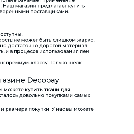
утствие означает применение
ь. Наш магазин предлагает купить
проверенными поставщиками.
доступны.
простыне может быть слишком жарко.
 но достаточно дорогой материал.
ь, и в процессе использования лен
 к премиум-классу. Только шелк
агазине Decobay
вы можете
купить ткани для
сталось довольно покупками самых
и размера покупки. У нас вы можете