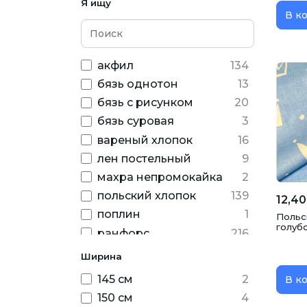
Я ищу
фиолетовый
19
В к
новогодний
24
однотонный
277
фуксия
3
орнамент
5
хаки
5
акфил
134
перья
5
черный
15
бязь однотон
13
полоска
13
бязь с рисунком
20
птицы
1
бязь суровая
3
рисунок
88
вареный хлопок
16
Сердца
33
лен постельный
9
совы
9
махра непромокайка
2
супергерои
1
польский хлопок
139
12,40
узор
1
поплин
1
Польс
флористический
45
голубо
ранфорс
216
цветочный
33
ранфорс гранит
40
Ширина
ранфорс с глиттером
10
145 см
2
В к
сатин
79
150 см
4