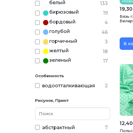
Нов
белый
133
19,30
бирюзовый
19
Бязь г
Белар
бордовый
4
голубой
46
горчичный
3
В к
желтый
18
зеленый
17
золотой
3
Особенность
изумрудный
4
водоотталкивающая
2
коралловый
2
коричневый
32
Рисунок, Принт
красный
13
лиловый
1
12,40
малиновый
абстрактный
7
8
Польс