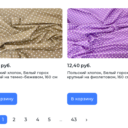
 руб.
12,40 руб.
кий хлопок, Белый горох
Польский хлопок, Белый горо
ый на темно-бежевом, 160 см
крупный на фиолетовом, 160 с
орзину
В корзину
1
2
3
4
5
...
43