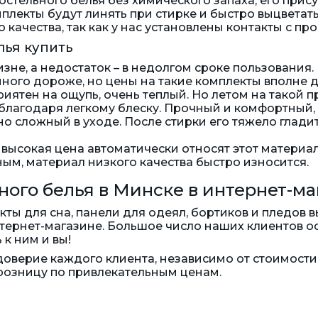
остельного белья без химического запаха, его прис
плекты будут линять при стирке и быстро выцветат
о качества, так как у нас установлены контакты с 
лья купить
зне, а недостаток – в недолгом сроке пользования.
емного дороже, но цены на такие комплекты вполне 
риятен на ощупь, очень теплый. Но летом на такой 
 благодаря легкому блеску. Прочный и комфортный,
о сложный в уходе. После стирки его тяжело гладит
высокая цена автоматически относят этот материал
ым, материал низкого качества быстро износится.
ного белья в Минске в интернет-м
ты для сна, панели для одеял, бортиков и пледов 
тернет-магазине. Большое число наших клиентов о
к ним и вы!
доверие каждого клиента, независимо от стоимости 
в розницу по привлекательным ценам.