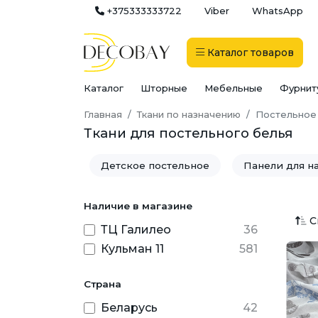
+375333333722
Viber
WhatsApp
Каталог
товаров
Каталог
Шторные
Мебельные
Фурнит
Главная
Ткани по назначению
Постельное
Ткани для постельного белья
Детское постельное
Панели для н
Наличие в магазине
С
ТЦ Галилео
36
Кульман 11
581
Страна
Беларусь
42