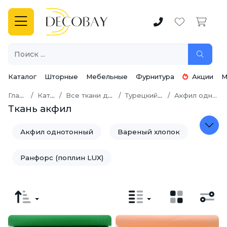
Каталог
Шторные
Мебельные
Фурнитура
Акции
М
Главная
Каталог
Все ткани для шитья
Турецкий хлопок
Акфил однотонный
Ткань акфил
Акфил однотонный
Вареный хлопок
Ранфорс (поплин LUX)
Ранфорс (Поплин LUX) с глиттером
Ранфорс гофре (поплин LUX)