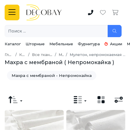
Каталог
Шторные
Мебельные
Фурнитура
Акции
М
Главная
Каталог
Все ткани для шитья
Махра
Мулетон, непромокаемая ткань - Махра с мембраной
Махра с мембраной ( Непромокайка )
Махра с мембраной - Непромокайка