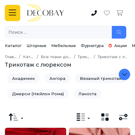
Каталог
Шторные
Мебельные
Фурнитура
Акции
М
Главная
Каталог
Все ткани для шитья
Трикотаж
Трикотаж с люрексом
Трикотаж с люрексом
Академик
Ангора
Вязаный трикотаж
Джерси (Нейлон Рома)
Лакоста
Спортивный трикотаж
Трикотаж лапша
Трикотаж с вискозой