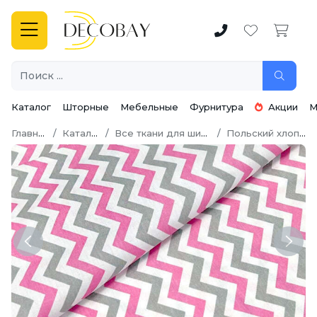
Каталог
Шторные
Мебельные
Фурнитура
Акции
М
Главная
Каталог
Все ткани для шитья
Польский хлопок
Previous
Next