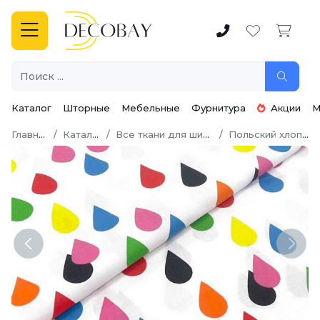
Каталог
Шторные
Мебельные
Фурнитура
Акции
М
Главная
Каталог
Все ткани для шитья
Польский хлопок
Previous
Next