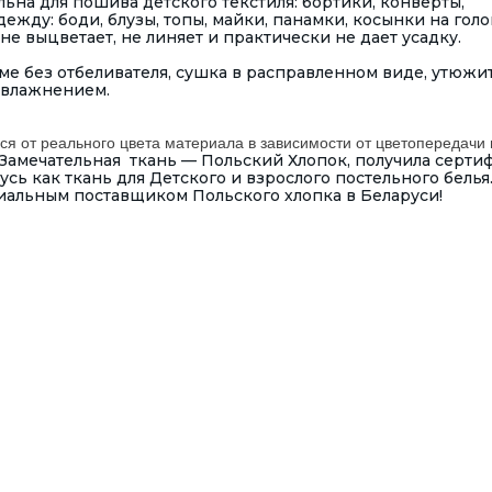
льна для пошива детского текстиля: бортики, конверты,
жду: боди, блузы, топы, майки, панамки, косынки на голо
не выцветает, не линяет и практически не дает усадку.
е без отбеливателя, сушка в расправленном виде, утюжит
увлажнением.
ся от реального цвета материала в зависимости от цветопередачи 
Замечательная ткань — Польский Хлопок, получила серти
ь как ткань для Детского и взрослого постельного белья
иальным поставщиком Польского хлопка в Беларуси!