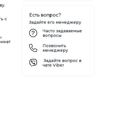
ву.
Есть вопрос?
ь с
Задайте его менеджеру
Часто задаваемые
вопросы
и
фикат
Позвонить
.
менеджеру
Задайте вопрос в
чате Viber