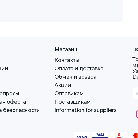
Магазин
По
Т
Контакты
м
нии
Оплата и доставка
У
Обмен и возврат
D
Акции
вопросы
Оптовикам
ая оферта
Поставщикам
а безопасности
Information for suppliers