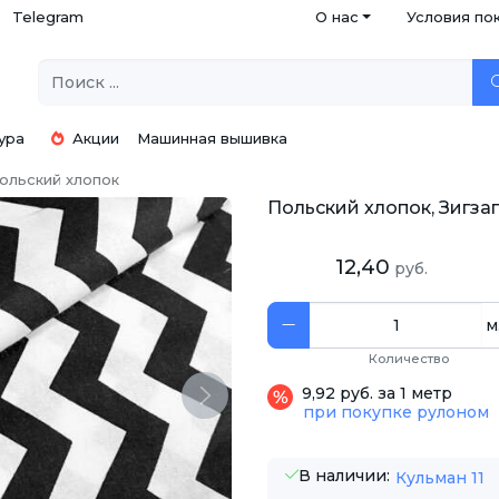
Telegram
О нас
Условия по
ура
Акции
Машинная вышивка
ольский хлопок
Польский хлопок, Зигзаг
12,40
руб.
м
Количество
9,92 руб. за 1 метр
Next
при покупке рулоном
В наличии:
Кульман 11