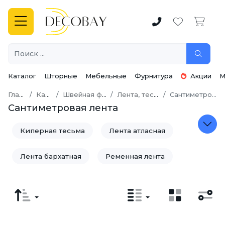
Каталог
Шторные
Мебельные
Фурнитура
Акции
М
Главная
Каталог
Швейная фурнитура
Лента, тесьма, кант
Сантиметровая лента
Сантиметровая лента
Киперная тесьма
Лента атласная
Лента бархатная
Ременная лента
Репсовая лента
Сантиметровая лента
Тесьма декоративная