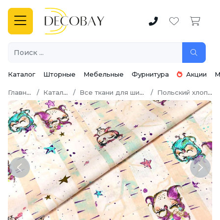
Каталог
Шторные
Мебельные
Фурнитура
Акции
М
Главная
Каталог
Все ткани для шитья
Польский хлопок
Previous
Next