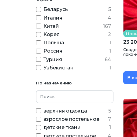
Беларусь
5
Италия
4
Китай
167
Нов
Корея
2
23,20
Польша
1
Сваде
Россия
1
ярко-к
Турция
64
Узбекистан
1
В к
По назначению
верхняя одежда
5
взрослое постельное
7
детские ткани
1
детское постельное
4