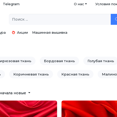
Telegram
О нас
Условия по
ура
Акции
Машинная вышивка
ирюзовая ткань
Бордовая ткань
Голубая ткань
ь
Коричневая ткань
Красная ткань
Малино
нь
Пудровая ткань
Пурпурная ткань
Розов
начала новые
Синяя ткань
Сиреневая ткань
Ткани марсал