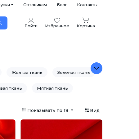
купки
Оптовикам
Блог
Контакты
Войти
Избранное
Корзина
Желтая ткань
Зеленая ткань
вая ткань
Мятная ткань
ая ткань
Салатовая ткань
Показывать по 18
Вид
а
Фиолетовая ткань