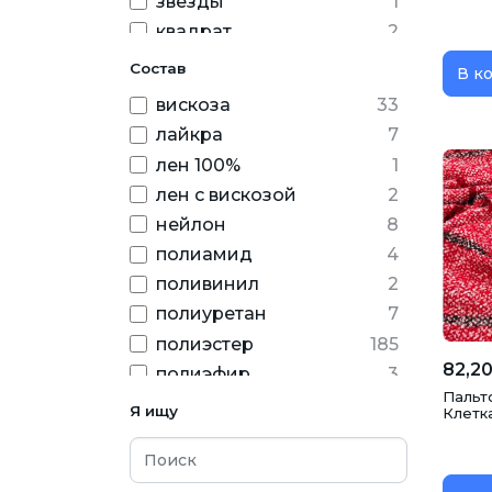
звезды
1
квадрат
2
клетка
17
Состав
В к
круги
1
вискоза
33
листья
1
лайкра
7
новогодний
9
лен 100%
1
Огурец
3
лен с вискозой
2
однотонный
156
нейлон
8
пайетка
10
полиамид
4
перья
1
поливинил
2
полоска
2
полиуретан
7
рисунок
6
полиэстер
185
узор
5
82,20
полиэфир
3
флористический
2
Пальто
спандекс
27
Я ищу
Клетка
цветочный
11
хлопок
56
ягодный
3
шерсть
3