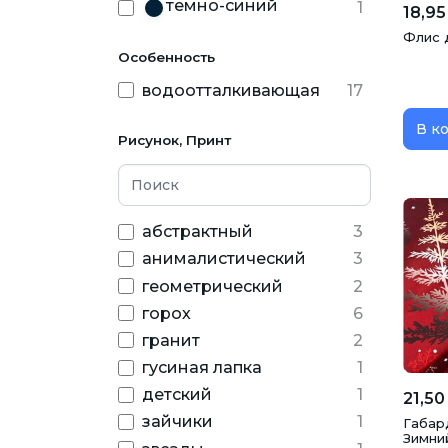
темно-синий
1
18,95
черный
Флис д
1
Особенность
водоотталкивающая
17
В к
Рисунок, Принт
абстрактный
3
анималистический
3
геометрический
2
горох
6
гранит
2
гусиная лапка
1
детский
1
21,50
зайчики
1
Габар
Зимни