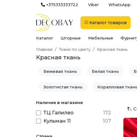
+375333333722
Viber
WhatsApp
Каталог
товаров
Каталог
Шторные
Мебельные
Фурнит
Главная
Ткани по цвету
Красная ткань
Красная ткань
Бежевая ткань
Белая ткань
Б
Золотистая ткань
Коралловая ткан
Наличие в магазине
Оранжевая ткань
Персиковая тка
С
ТЦ Галилео
172
Серая ткань
Серебристая ткань
Кульман 11
107
Черная ткань
Страна