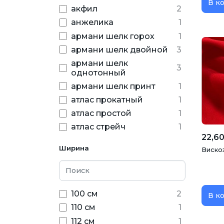
эластан
21
В к
акфил
2
анжелика
1
армани шелк горох
1
армани шелк двойной
3
армани шелк
3
однотонный
армани шелк принт
1
атлас прокатный
1
атлас простой
1
атлас стрейч
1
22,60
барби однотон
1
Ширина
Вискоз
бархат
6
бархат стрейч с
2
пайетками
бархат сувенирный
1
100 см
2
В к
батист
1
110 см
1
батист мушка
1
112 см
1