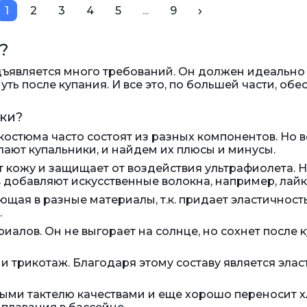
1
2
3
4
5
...
9
?
ъявляется много требований. Он должен идеально 
ть после купания. И все это, по большей части, обе
ки?
костюма часто состоят из разных компонентов. Но 
лают купальники, и найдем их плюсы и минусы.
 кожу и защищает от воздействия ультрафиолета. Н
в добавляют искусственные волокна, например, лайк
щая в разные материалы, т.к. придает эластичность
.
алов. Он не выгорает на солнце, но сохнет после 
 и трикотаж. Благодаря этому составу является эл
и тактелю качествами и еще хорошо переносит хл