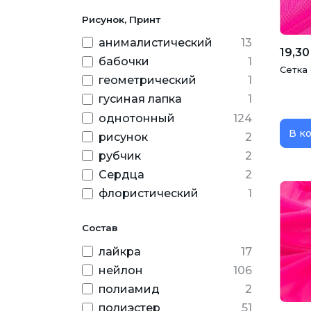
изумрудный
1
Рисунок, Принт
коралловый
4
анималистический
13
коричневый
19,30
9
бабочки
1
Сетка
красный
6
геометрический
1
лимонно-желтый
3
гусиная лапка
1
однотонный
124
марсала
1
В к
рисунок
2
молочный
4
рубчик
2
мятный
4
Сердца
2
нежно-розовый
1
флористический
1
оранжевый
3
Состав
персиковый
3
лайкра
17
розовый
10
нейлон
106
салатовый
2
полиамид
2
серый
7
полиэстер
51