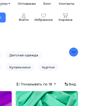
купки
Оптовикам
Блог
Контакты
Войти
Избранное
Корзина
Детская одежда
Купальники
Куртки
Постельное белье
Показывать по 18
Вид
Сумки
Театральные ткани
отажные изделия
Утеплитель