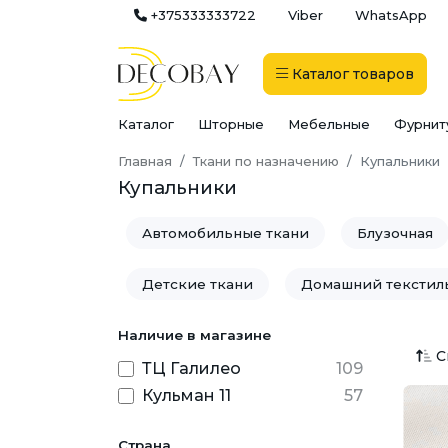
+375333333722
Viber
WhatsApp
Каталог
товаров
Каталог
Шторные
Мебельные
Фурнит
Главная
Ткани по назначению
Купальники
Купальники
Автомобильные ткани
Блузочная
Детские ткани
Домашний текстил
Наличие в магазине
Мебель
Медицинские ткани
С
ТЦ Галилео
109
Рабочая одежда
Рубашки
Св
Кульман 11
57
Технические ткани
Ткани для дек
Страна