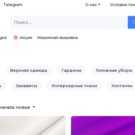
Telegram
О нас
Условия по
ура
Акции
Машинная вышивка
Верхняя одежда
Гардины
Головные уборы
ь
Занавесы
Интерьерные ткани
Костюмы
Нижнее белье
Пальто
Платья
Полотенца
начала новые
адебные платья
Скатерти
Спортивная одежда
ораторов, свадебные
Ткани для подкладки
Трик