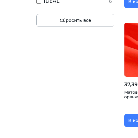
IDEAL
6
В к
Сбросить всё
37,39
Матовы
оранж
В к