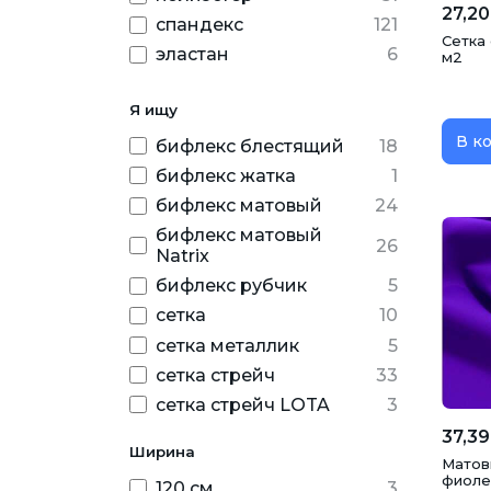
27,20
синий
5
спандекс
121
Сетка 
сиреневый
3
эластан
6
м2
темно-синий
5
Я ищу
фиолетовый
6
В к
бифлекс блестящий
18
фуксия
2
бифлекс жатка
1
хаки
3
бифлекс матовый
24
черный
15
бифлекс матовый
26
Natrix
бифлекс рубчик
5
сетка
10
сетка металлик
5
сетка стрейч
33
сетка стрейч LOTA
3
сетка стрейч Tinca
16
37,39
Ширина
сетка стрейч принт
18
Матов
фиоле
120 см
3