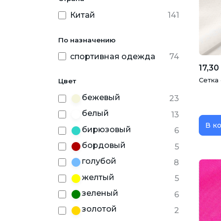
Китай
141
Халаты
Школьная форма
Шт
По назначению
спортивная одежда
74
17,30
Сетка 
Цвет
бежевый
23
белый
13
В к
бирюзовый
6
бордовый
5
голубой
8
желтый
5
зеленый
6
золотой
2