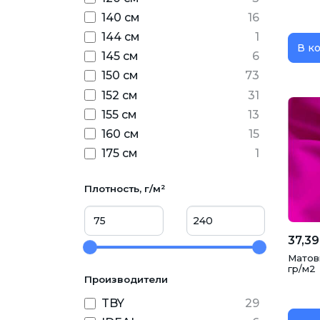
140 см
16
144 см
1
В к
145 см
6
150 см
73
152 см
31
155 см
13
160 см
15
175 см
1
Плотность, г/м²
37,39
Матовы
гр/м2
Производители
TBY
29