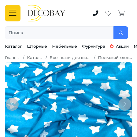
Каталог
Шторные
Мебельные
Фурнитура
Акции
М
Главная
Каталог
Все ткани для шитья
Польский хлопок
Previous
Next