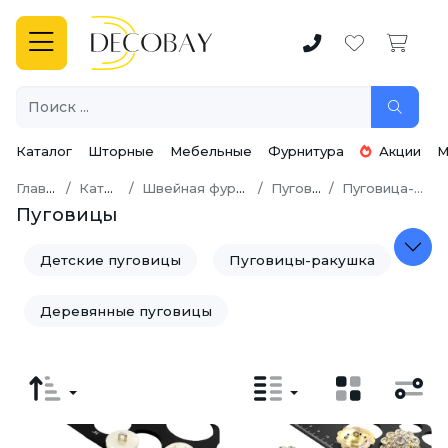
Каталог
Шторные
Мебельные
Фурнитура
Акции
М
Главная
Каталог
Швейная фурнитура
Пуговицы
Пуговица-брошь
Пуговицы
Детские пуговицы
Пуговицы-ракушка
Деревянные пуговицы
Металлические пуговицы
Пластмассовые пуговицы