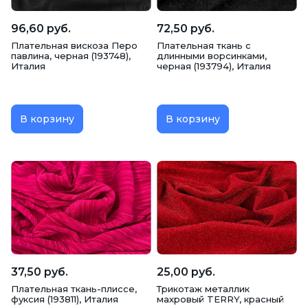
Ткани для декораторов, свадебные
96,60 руб.
72,50 руб.
Плательная вискоза Перо
Плательная ткань с
Ткани для подкладки
павлина, черная (193748),
длинными ворсинками,
Италия
черная (193794), Италия
Трикотажные изделия
Утеплитель
В корзину
В корзину
Халаты
Школьная форма
Шторы
Юбки
37,50 руб.
25,00 руб.
Плательная ткань-плиссе,
Трикотаж металлик
фуксия (193811), Италия
махровый TERRY, красный