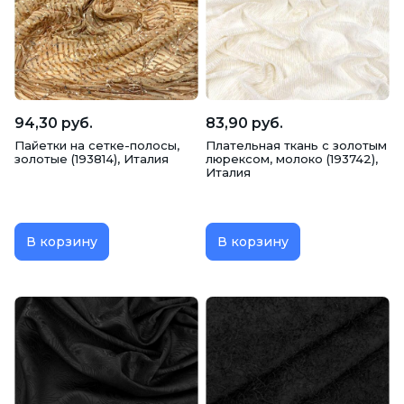
Занавесы
Интерьерные ткани
Костюмы
Купальники
Куртки
Мебель
Медицинские ткани
94,30 руб.
83,90 руб.
Пайетки на сетке-полосы,
Плательная ткань с золотым
Нижнее белье
Пальто
Платья
золотые (193814), Италия
люрексом, молоко (193742),
Италия
Полотенца
Постельное белье
В корзину
В корзину
Рабочая одежда
Рубашки
Свадебные платья
Скатерти
Спортивная одежда
Сумки
Театральные ткани
Технические ткани