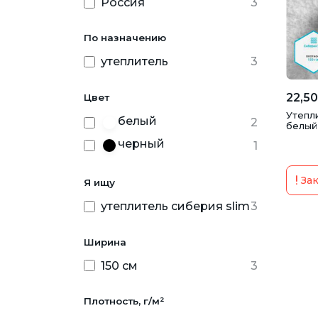
Россия
3
По назначению
утеплитель
3
22,50
Цвет
Утепли
белый
2
белый
черный
1
Зак
Я ищу
утеплитель сиберия slim
3
Ширина
150 см
3
Плотность, г/м²