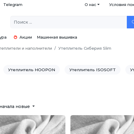
Telegram
О нас
Условия по
ура
Акции
Машинная вышивка
теплители и наполнители
Утеплитель Сиберия Slim
Утеплитель HOOPON
Утеплитель ISOSOFT
У
начала новые