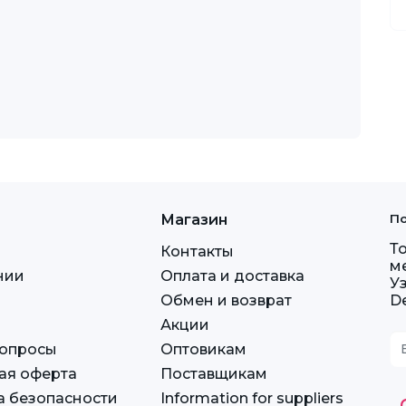
Магазин
По
Т
Контакты
м
нии
Оплата и доставка
У
Обмен и возврат
D
Акции
вопросы
Оптовикам
ая оферта
Поставщикам
а безопасности
Information for suppliers