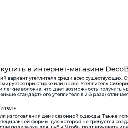
 купить в интернет-магазине Deco
кий вариант утеплителя среди всех существующих. О
мируется при стирке или носке. Утеплитель Сиберия
и легкие волокна, что дает возможность получить 
ньше стандартного утеплителя в 2-3 раза) отлич
лителя
для изготовления демисезонной одежды. Также исп
специальной формы, для которой не требуется соз
естве подкладки для шубы. Чтобы поддерживать иде