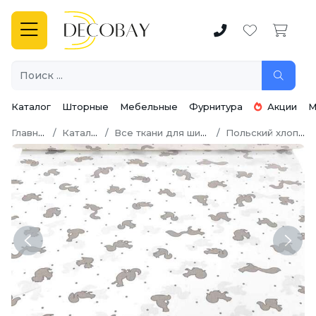
Каталог
Шторные
Мебельные
Фурнитура
Акции
М
Главная
Каталог
Все ткани для шитья
Польский хлопок
Previous
Next