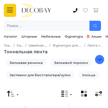
Каталог
Шторные
Мебельные
Фурнитура
Акции
М
Главная
Каталог
Швейная фурнитура
Фурнитура для нижнего белья
Лента тоннельная
Тоннельная лента
Бельевая резинка
Бельевой поролон
Застежки для бюстгальтера/чулок
Кольца
Косточки
Крючки
Лента тоннельная
Регуляторы
Чашечки корсетные