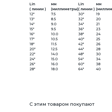
Lin
мм
Lin
мм
( линии )
(миллиметры)
( линии )
(миллим
12"
7.5
30"
19
13"
8.5
32"
20
14"
9.0
34"
21
15"
9.5
36"
23
16"
10.0
38"
24
17"
10.5
40"
25
18"
11.5
42"
26
20"
12.5
44"
28
22"
14.0
48"
30
24"
15.0
54"
34
26"
16.0
60"
38
28"
18.0
64"
40
С этим товаром покупают