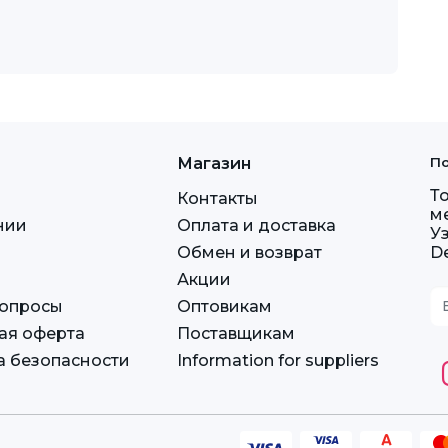
Магазин
По
Т
Контакты
м
нии
Оплата и доставка
У
Обмен и возврат
D
Акции
вопросы
Оптовикам
ая оферта
Поставщикам
а безопасности
Information for suppliers