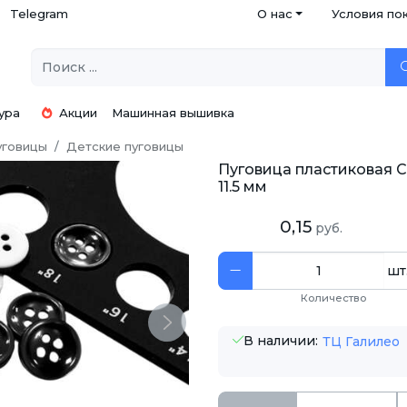
Telegram
О нас
Условия по
ура
Акции
Машинная вышивка
уговицы
Детские пуговицы
Пуговица пластиковая CB
11.5 мм
0,15
руб.
шт
Количество
Next
В наличии:
ТЦ Галилео