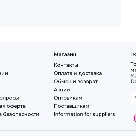
Магазин
По
Т
Контакты
м
нии
Оплата и доставка
У
Обмен и возврат
D
Акции
вопросы
Оптовикам
ая оферта
Поставщикам
а безопасности
Information for suppliers