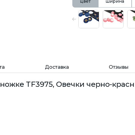
цвет
ширина
та
Доставка
Отзывы
 ножке TF3975, Овечки черно-красн