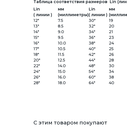
Таблица соответствия размеров Lin (лини
Lin
мм
Lin
мм
( линии )
(миллиметры)
( линии )
(миллим
12"
7.5
30"
19
13"
8.5
32"
20
14"
9.0
34"
21
15"
9.5
36"
23
16"
10.0
38"
24
17"
10.5
40"
25
18"
11.5
42"
26
20"
12.5
44"
28
22"
14.0
48"
30
24"
15.0
54"
34
26"
16.0
60"
38
28"
18.0
64"
40
С этим товаром покупают