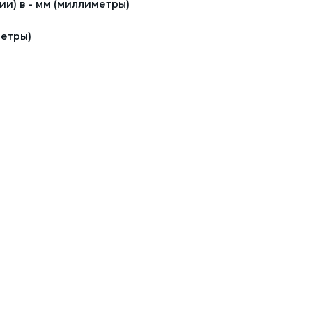
и) в - мм (миллиметры)
етры)