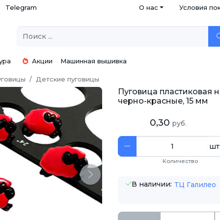
Telegram
О нас
Условия по
ура
Акции
Машинная вышивка
уговицы
Детские пуговицы
Пуговица пластиковая н
черно-красные, 15 мм
0,30
руб.
шт
Количество
Next
В наличии:
ТЦ Галилео