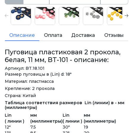
Описание
Оплата
Доставка
Отзывы
Пуговица пластиковая 2 прокола,
белая, 11 мм, ВТ-101 - описание:
Артикул: BT.18.101
Размер пуговицы в (Lin) d: 18"
Материал: пластмасса
Крепление: 2 прокола
Страна: Китай
Таблица соответствия размеров Lin (линии) в - мм
(миллиметры)
Lin
мм
Lin
мм
( линии )
(миллиметры)
( линии )
(миллиметры)
12"
7.5
30"
19
13"
8.5
32"
20