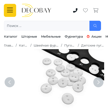
Каталог
Шторные
Мебельные
Фурнитура
Акции
М
Главная
Каталог
Швейная фурнитура
Пуговицы
Детские пуговицы
Previous
Next