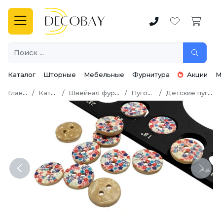
Каталог
Шторные
Мебельные
Фурнитура
Акции
М
Главная
Каталог
Швейная фурнитура
Пуговицы
Детские пуговицы
Previous
Next