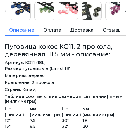
Описание
Оплата
Доставка
Отзывы
Пуговица кокос KO11, 2 прокола,
деревянная, 11.5 мм - описание:
Артикул: KO11 (18L)
Размер пуговицы в (Lin) d: 18"
Материал: дерево
Крепление: 2 прокола
Страна: Китай;
Таблица соответствия размеров Lin (линии) в - мм
(миллиметры)
Lin
мм
Lin
мм
( линии )
(миллиметры)
( линии )
(миллиметры)
12"
7.5
30"
19
13"
8.5
32"
20