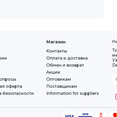
Магазин
По
Т
Контакты
м
нии
Оплата и доставка
У
Обмен и возврат
D
Акции
вопросы
Оптовикам
ая оферта
Поставщикам
а безопасности
Information for suppliers