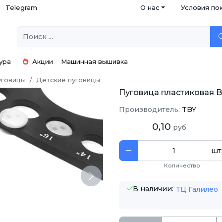
Telegram
О нас
Условия по
ура
Акции
Машинная вышивка
уговицы
Детские пуговицы
Пуговица пластиковая BT.
Производитель:
TBY
0,10
руб.
шт
Количество
Next
В наличии:
ТЦ Галилео