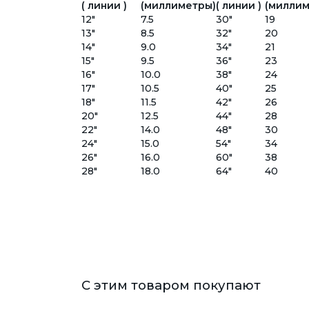
( линии )
(миллиметры)
( линии )
(миллим
12"
7.5
30"
19
13"
8.5
32"
20
14"
9.0
34"
21
15"
9.5
36"
23
16"
10.0
38"
24
17"
10.5
40"
25
18"
11.5
42"
26
20"
12.5
44"
28
22"
14.0
48"
30
24"
15.0
54"
34
26"
16.0
60"
38
28"
18.0
64"
40
С этим товаром покупают