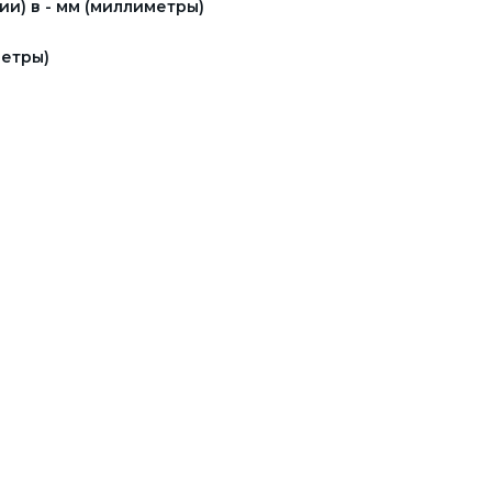
и) в - мм (миллиметры)
етры)