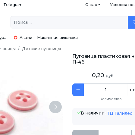
Telegram
О нас
Условия по
ура
Акции
Машинная вышивка
уговицы
Детские пуговицы
Пуговица пластиковая на
П-46
0,20
руб.
шт
Количество
Next
В наличии:
ТЦ Галилео