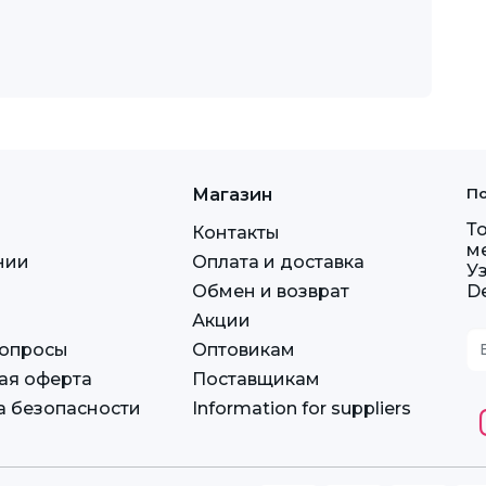
Магазин
По
Т
Контакты
м
нии
Оплата и доставка
У
Обмен и возврат
D
Акции
вопросы
Оптовикам
ая оферта
Поставщикам
а безопасности
Information for suppliers