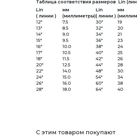
Таблица соответствия размеров Lin (лини
Lin
мм
Lin
мм
( линии )
(миллиметры)
( линии )
(миллим
12"
7.5
30"
19
13"
8.5
32"
20
14"
9.0
34"
21
15"
9.5
36"
23
16"
10.0
38"
24
17"
10.5
40"
25
18"
11.5
42"
26
20"
12.5
44"
28
22"
14.0
48"
30
24"
15.0
54"
34
26"
16.0
60"
38
28"
18.0
64"
40
С этим товаром покупают