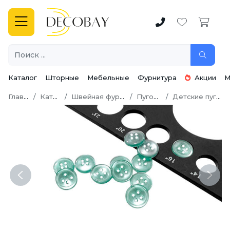
Каталог
Шторные
Мебельные
Фурнитура
Акции
М
Главная
Каталог
Швейная фурнитура
Пуговицы
Детские пуговицы
Previous
Next