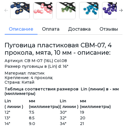
Описание
Оплата
Доставка
Отзывы
Пуговица пластиковая CBM-07, 4
прокола, мята, 10 мм - описание:
Артикул: CB M-07 (16L) Col.08
Размер пуговицы в (Lin) d: 16"
Материал: пластик
Крепление: 4 прокола;
Страна: Китай
Таблица соответствия размеров Lin (линии) в - мм
(миллиметры)
Lin
мм
Lin
мм
( линии )
(миллиметры)
( линии )
(миллиметры)
12"
7.5
30"
19
13"
8.5
32"
20
14"
9.0
34"
21