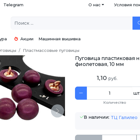
Telegram
О нас
Условия по
ура
Акции
Машинная вышивка
уговицы
Пластмассовые пуговицы
Пуговица пластиковая н
фиолетовая, 10 мм
1,10
руб.
шт
Количество
Next
В наличии:
ТЦ Галилео