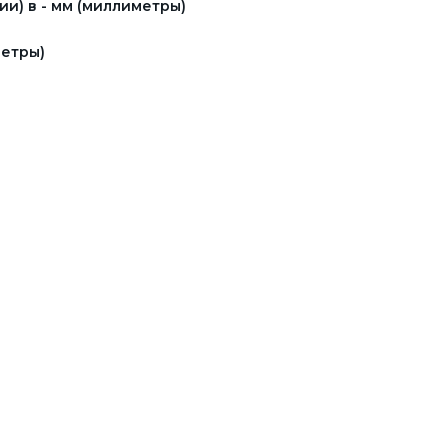
и) в - мм (миллиметры)
етры)