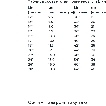
Таблица соответствия размеров Lin (лини
Lin
мм
Lin
мм
( линии )
(миллиметры)
( линии )
(миллим
12"
7.5
30"
19
13"
8.5
32"
20
14"
9.0
34"
21
15"
9.5
36"
23
16"
10.0
38"
24
17"
10.5
40"
25
18"
11.5
42"
26
20"
12.5
44"
28
22"
14.0
48"
30
24"
15.0
54"
34
26"
16.0
60"
38
28"
18.0
64"
40
С этим товаром покупают