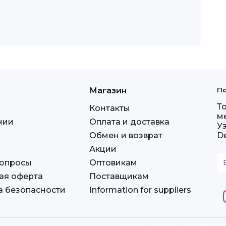
Магазин
По
Т
Контакты
м
нии
Оплата и доставка
У
Обмен и возврат
D
Акции
вопросы
Оптовикам
ая оферта
Поставщикам
а безопасности
Information for suppliers