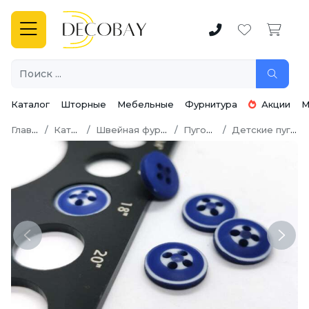
Каталог
Шторные
Мебельные
Фурнитура
Акции
М
Главная
Каталог
Швейная фурнитура
Пуговицы
Детские пуговицы
Previous
Next