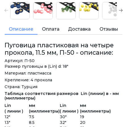
Описание
Оплата
Доставка
Отзывы
Пуговица пластиковая на четыре
прокола, 11.5 мм, П-50 - описание:
Артикул: П-50
Размер пуговицы в (Lin) d: 18"
Материал: пластмасса
Крепление: 4 прокола
Страна: Турция
Таблица соответствия размеров Lin (линии) в - мм
(миллиметры)
Lin
мм
Lin
мм
( линии )
(миллиметры)
( линии )
(миллиметры)
12"
7.5
30"
19
13"
8.5
32"
20