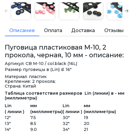
Описание
Оплата
Доставка
Отзывы
Пуговица пластиковая M-10, 2
прокола, черная, 10 мм - описание:
Артикул: CB M-10 / col.black (16L)
Размер пуговицы в (Lin) d: 16"
Материал: пластик
Крепление: 2 прокола;
Страна: Китай
Таблица соответствия размеров Lin (линии) в - мм
(миллиметры)
Lin
мм
Lin
мм
( линии )
(миллиметры)
( линии )
(миллиметры)
12"
7.5
30"
19
13"
8.5
32"
20
14"
9.0
34"
21