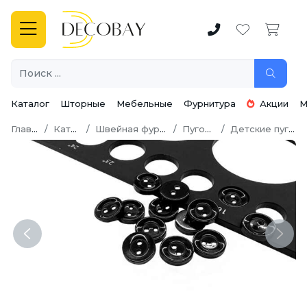
Каталог
Шторные
Мебельные
Фурнитура
Акции
М
Главная
Каталог
Швейная фурнитура
Пуговицы
Детские пуговицы
Previous
Next