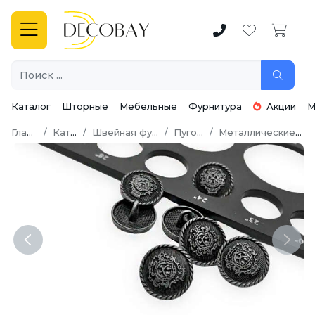
Каталог
Шторные
Мебельные
Фурнитура
Акции
М
Главная
Каталог
Швейная фурнитура
Пуговицы
Металлические пуговицы
Previous
Next