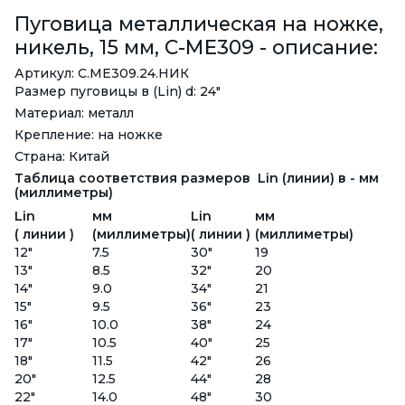
Пуговица металлическая на ножке,
никель, 15 мм, С-МЕ309 - описание:
Артикул: С.ME309.24.НИК
Размер пуговицы в (Lin) d: 24"
Материал: металл
Крепление: на ножке
Страна: Китай
Таблица соответствия размеров Lin (линии) в - мм
(миллиметры)
Lin
мм
Lin
мм
( линии )
(миллиметры)
( линии )
(миллиметры)
12"
7.5
30"
19
13"
8.5
32"
20
14"
9.0
34"
21
15"
9.5
36"
23
16"
10.0
38"
24
17"
10.5
40"
25
18"
11.5
42"
26
20"
12.5
44"
28
22"
14.0
48"
30