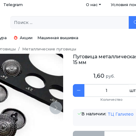
Telegram
О нас
Условия по
ура
Акции
Машинная вышивка
уговицы
Металлические пуговицы
Пуговица металлическая
15 мм
1,60
руб.
шт
Количество
Next
В наличии:
ТЦ Галилео