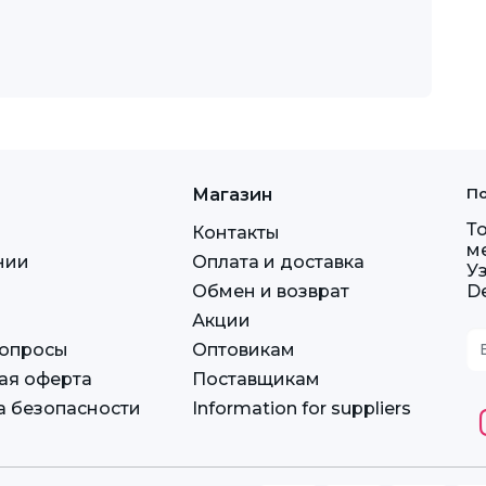
Магазин
По
Т
Контакты
м
нии
Оплата и доставка
У
Обмен и возврат
D
Акции
вопросы
Оптовикам
ая оферта
Поставщикам
а безопасности
Information for suppliers