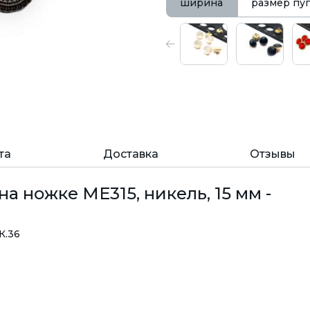
ширина
размер пу
та
Доставка
Отзывы
а ножке МЕ315, никель, 15 мм -
К.36