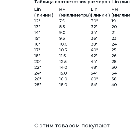
Таблица соответствия размеров Lin (лини
Lin
мм
Lin
мм
( линии )
(миллиметры)
( линии )
(миллим
12"
7.5
30"
19
13"
8.5
32"
20
14"
9.0
34"
21
15"
9.5
36"
23
16"
10.0
38"
24
17"
10.5
40"
25
18"
11.5
42"
26
20"
12.5
44"
28
22"
14.0
48"
30
24"
15.0
54"
34
26"
16.0
60"
38
28"
18.0
64"
40
С этим товаром покупают