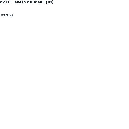
и) в - мм (миллиметры)
етры)