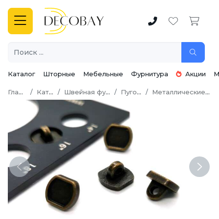
Каталог
Шторные
Мебельные
Фурнитура
Акции
М
Главная
Каталог
Швейная фурнитура
Пуговицы
Металлические пуговицы
Previous
Next