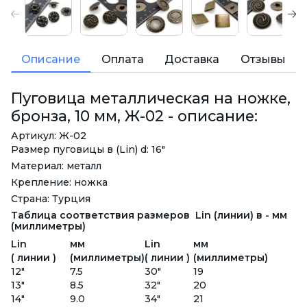
Описание
Оплата
Доставка
Отзывы
Пуговица металлическая на ножке,
бронза, 10 мм, Ж-02 - описание:
Артикул: Ж-02
Размер пуговицы в (Lin) d: 16"
Материал: металл
Крепление: ножка
Страна: Турция
Таблица соответствия размеров Lin (линии) в - мм
(миллиметры)
Lin
мм
Lin
мм
( линии )
(миллиметры)
( линии )
(миллиметры)
12"
7.5
30"
19
13"
8.5
32"
20
14"
9.0
34"
21