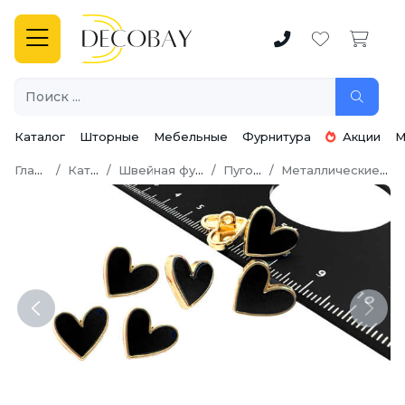
Каталог
Шторные
Мебельные
Фурнитура
Акции
М
Главная
Каталог
Швейная фурнитура
Пуговицы
Металлические пуговицы
Previous
Next