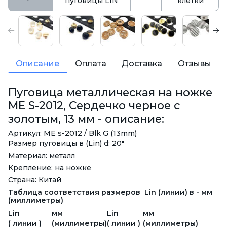
пуговицы LIN
клетки
Описание
Оплата
Доставка
Отзывы
Пуговица металлическая на ножке
ME S-2012, Сердечко черное с
золотым, 13 мм - описание:
Артикул: ME s-2012 / Blk G (13mm)
Размер пуговицы в (Lin) d: 20"
Материал: металл
Крепление: на ножке
Страна: Китай
Таблица соответствия размеров Lin (линии) в - мм
(миллиметры)
Lin
мм
Lin
мм
( линии )
(миллиметры)
( линии )
(миллиметры)