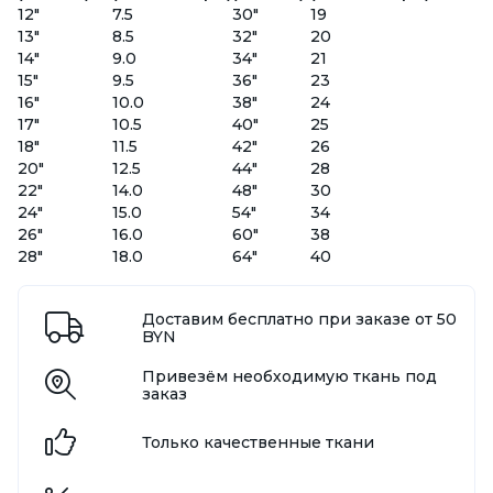
12"
7.5
30"
19
13"
8.5
32"
20
14"
9.0
34"
21
15"
9.5
36"
23
16"
10.0
38"
24
17"
10.5
40"
25
18"
11.5
42"
26
20"
12.5
44"
28
22"
14.0
48"
30
24"
15.0
54"
34
26"
16.0
60"
38
28"
18.0
64"
40
Доставим бесплатно при заказе от 50
BYN
Привезём необходимую ткань под
заказ
Только качественные ткани