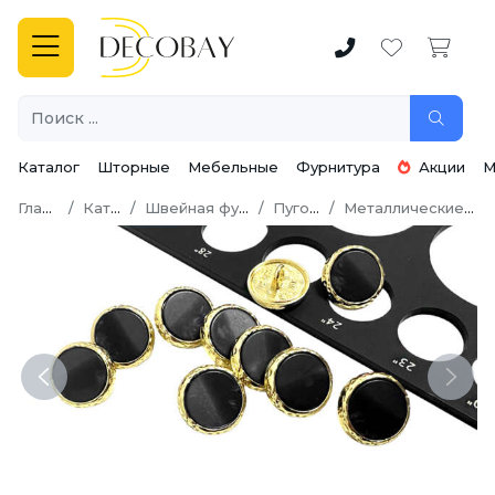
Каталог
Шторные
Мебельные
Фурнитура
Акции
М
Главная
Каталог
Швейная фурнитура
Пуговицы
Металлические пуговицы
Previous
Next