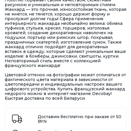
Полотно поражает своим качеством, сюжетным
рисунком и уникальным и неповторимым стилем.
Жаккард — это прочная, износостойкая ткань, которая
не мнется, не тянется, хорошо держит форму и
прослужит долгие годы! Сфера применения
интерьерного жаккарда необычайно велика: обивка
пуфиков, стульев, кресел, торшеров, изголовья
кроватей, создание декоративных наволочек на
подушки, портьер или римских штор, покрывал,
праздничных скатертей, изготовление сумок. Также
жаккард отлично подойдет для декоративных
вставок в одежду, которые сделают уникальным ваше
изделие: в бомберы, джинсовки, свитшоты, куртки.
Неповторимый стиль вместе с коллекцией
французского жаккарда!
Цветовой оттенок на фотографии может отличаться от
фактического цвета материала в зависимости от
цветопередачи и индивидуальных настроек вашего
цифрового устройства. Купить французский жаккард
недорого можно в интернет-магазине Decobay!
Быстрая доставка по всей Беларуси.
Доставим бесплатно при заказе от 50
BYN