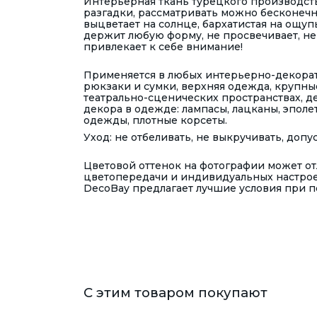
Интерьерная ткань турецкого производств
разгадки, рассматривать можно бесконечн
выцветает на солнце, бархатистая на ощуп
держит любую форму, не просвечивает, не э
привлекает к себе внимание!
Применяется в любых интерьерно-декорат
рюкзаки и сумки, верхняя одежда, крупные
театрально-сценических пространствах, д
декора в одежде: лампасы, лацканы, эпол
одежды, плотные корсеты.
Уход: не отбеливать, не выкручивать, доп
Цветовой оттенок на фотографии может отл
цветопередачи и индивидуальных настрое
DecoBay предлагает лучшие условия при по
С этим товаром покупают