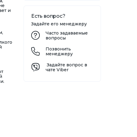
а,
не
ает и
Есть вопрос?
Задайте его менеджеру
м,
Часто задаваемые
вопросы
лкого
й
Позвонить
менеджеру
Задайте вопрос в
чате Viber
от
й
и.