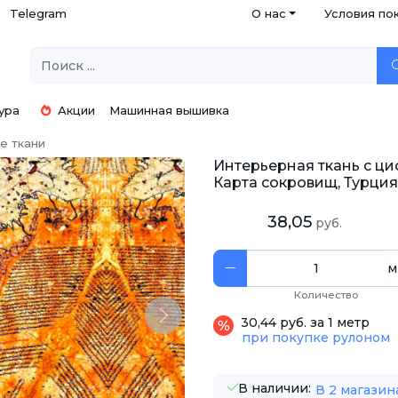
Telegram
О нас
Условия по
ура
Акции
Машинная вышивка
е ткани
Интерьерная ткань с циф
Карта сокровищ, Турция
38,05
руб.
м
Количество
Next
30,44 руб. за 1 метр
при покупке рулоном
В наличии:
В 2 магазин