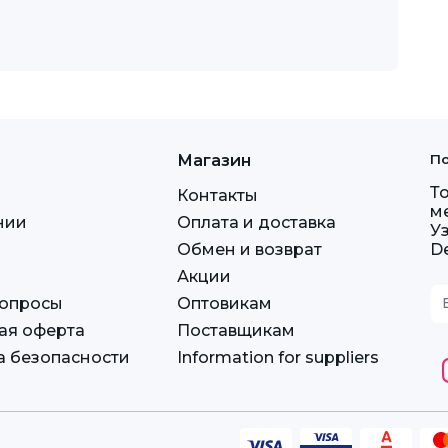
Магазин
По
Т
Контакты
м
нии
Оплата и доставка
У
Обмен и возврат
D
Акции
вопросы
Оптовикам
ая оферта
Поставщикам
а безопасности
Information for suppliers