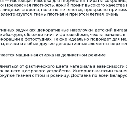
а — настоящая находка для творчества: пираты, сокровищ
о! Прекрасная плотность, яркий принт высокого качества 
ь лицевая сторона, полотно не тянется, прекрасно приним
лектризуется, ткань плотная и при этом легкая, очень
ивных задумках: декоративные наволочки, детский вигва
 абажуры, обложки книг и фотоальбомы, чехлы, занавес в
екорации в фотостудиях. Также идеально подойдет для ме
еты, лычки и любые другие декоративные элементы верхне
ускается машинная стирка на деликатном режиме.
ичаться от фактического цвета материала в зависимости 
к вашего цифрового устройства. Интернет-магазин ткане
купке тканей оптом и розницу. Доставка по всей Беларус