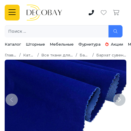
Каталог
Шторные
Мебельные
Фурнитура
Акции
М
Главная
Каталог
Все ткани для шитья
Бархат
Бархат сувенирный
Previous
Next