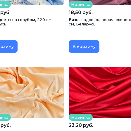
инка
Новинка
 руб.
18,50 руб.
цветы на голубом, 220 см,
Бязь гладкокрашеная, сливова
усь
см, Беларусь
орзину
В корзину
инка
Новинка
 руб.
23,20 руб.