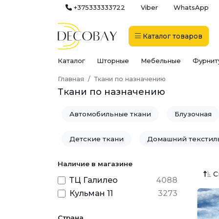
+375333333722
Viber
WhatsApp
Каталог
товаров
Каталог
Шторные
Мебельные
Фурнит
Главная
Ткани по назначению
Ткани по назначению
Автомобильные ткани
Блузочная
Детские ткани
Домашний текстил
Наличие в магазине
Мебель
Медицинские ткани
С
ТЦ Галилео
4088
Рабочая одежда
Рубашки
Св
Кульман 11
3273
Технические ткани
Ткани для дек
Страна