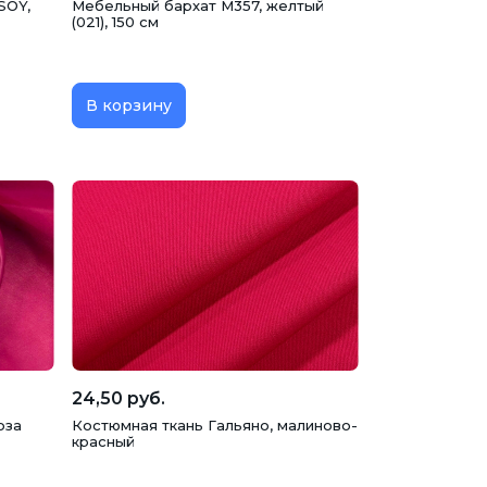
SOY,
Мебельный бархат M357, желтый
(021), 150 см
В корзину
24,50 руб.
оза
Костюмная ткань Гальяно, малиново-
красный