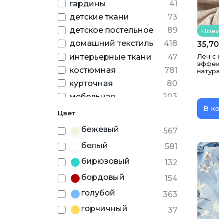
гардины
41
детские ткани
73
детское постельное
89
Нов
домашний текстиль
418
35,70
Лен с
интерьерные ткани
47
эффек
костюмная
781
натура
курточная
80
мебельная
203
В к
наполнитель
1
Цвет
пальто
42
бежевый
567
панель для одеял
20
белый
581
панель для подушек
1
бирюзовый
132
плательная
949
подкладочная
238
бордовый
154
портьерная
104
голубой
363
постельное белье
435
горчичный
37
рубашки
275