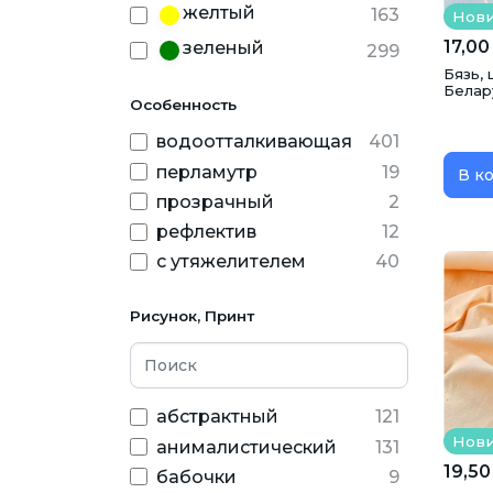
желтый
163
Нов
свадьбы
5
17,00
зеленый
299
спортивная одежда
397
Бязь, 
золотой
технические ткани
34
88
Белар
Особенность
утеплитель
21
изумрудный
66
водоотталкивающая
401
шторы
27
коралловый
40
перламутр
19
В к
коричневый
410
прозрачный
2
красный
234
рефлектив
12
с утяжелителем
40
лиловый
18
лимонно-желтый
13
Рисунок, Принт
малиновый
58
марсала
32
молочный
314
абстрактный
121
мятный
100
Нов
анималистический
131
19,50
нежно-розовый
бабочки
9
107