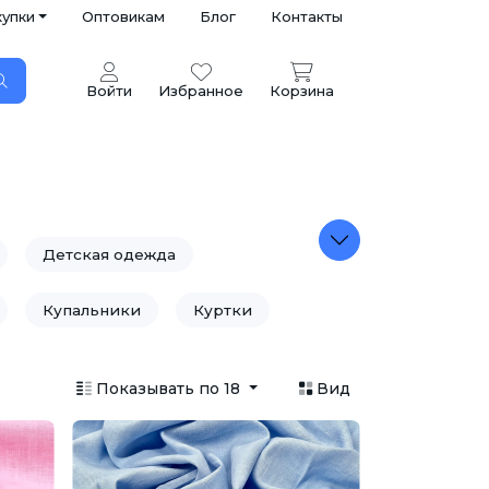
купки
Оптовикам
Блог
Контакты
Войти
Избранное
Корзина
Детская одежда
Купальники
Куртки
Постельное белье
Показывать по 18
Вид
Сумки
Театральные ткани
отажные изделия
Утеплитель