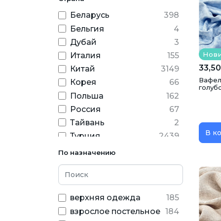
Беларусь
398
Халаты
Школьная форма
Шт
Бельгия
4
Дубай
3
Нов
Италия
155
33,50
Китай
3149
Вафел
Корея
66
голубо
Польша
162
Россия
67
Тайвань
2
В к
Турция
2439
Узбекистан
8
По назначению
Франция
44
верхняя одежда
185
взрослое постельное
184