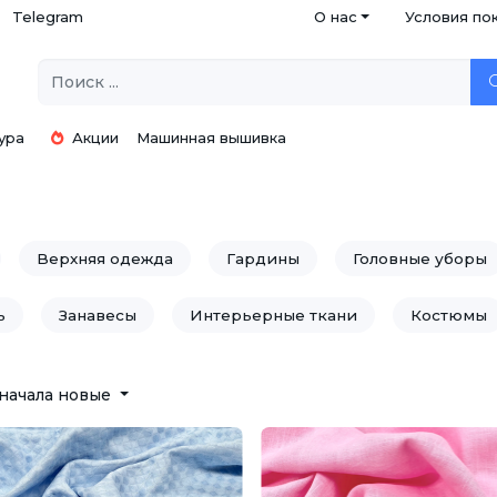
Telegram
О нас
Условия по
ура
Акции
Машинная вышивка
Верхняя одежда
Гардины
Головные уборы
ь
Занавесы
Интерьерные ткани
Костюмы
Нижнее белье
Пальто
Платья
Полотенца
начала новые
адебные платья
Скатерти
Спортивная одежда
ораторов, свадебные
Ткани для подкладки
Трик