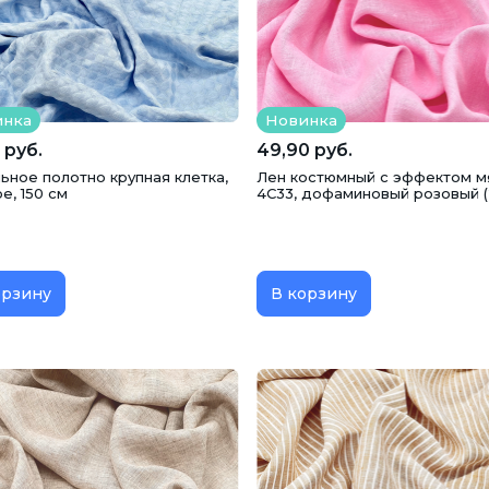
оры
Юбки
инка
Новинка
 руб.
49,90 руб.
ьное полотно крупная клетка,
Лен костюмный с эффектом м
е, 150 см
4С33, дофаминовый розовый (
орзину
В корзину