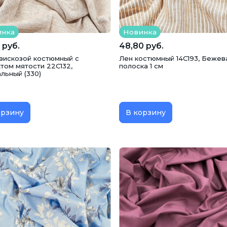
инка
Новинка
 руб.
48,80 руб.
 вискозой костюмный с
Лен костюмный 14С193, Бежев
том мятости 22С132,
полоска 1 см
льный (330)
орзину
В корзину