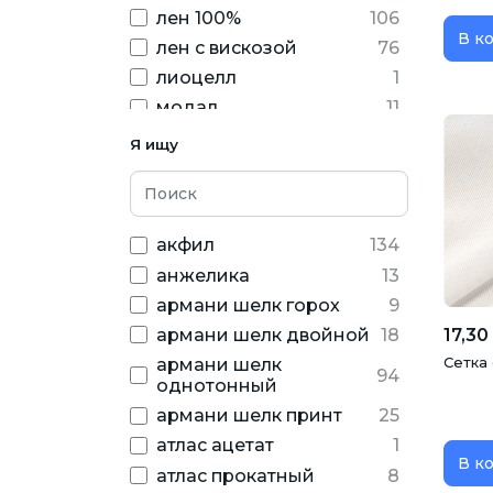
лен 100%
106
хаки
89
Котики
4
В к
лен с вискозой
76
круги
9
черный
490
лиоцелл
1
листья
21
модал
11
меланж
71
нейлон
272
Я ищу
мишки
23
олефин
6
новогодний
68
пластик
3
Огурец
23
полиамид
47
однотонный
4461
акфил
134
поливинил
89
орнамент
20
анжелика
13
полиуретан
185
пайетка
92
армани шелк горох
9
полиэстер
4437
перья
17
17,30
армани шелк двойной
18
полиэфир
31
пингвины
1
Сетка 
армани шелк
94
спандекс
620
однотонный
полоска
100
тенсел
4
армани шелк принт
25
птицы
14
хлопок
2039
атлас ацетат
1
пятнышки
21
В к
шелк
8
атлас прокатный
8
рисунок
200