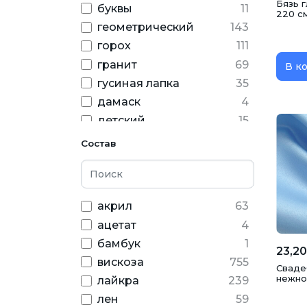
Бязь 
буквы
11
оливковый
37
220 с
геометрический
143
оранжевый
110
горох
111
персиковый
76
гранит
69
В к
пудра
131
гусиная лапка
35
разноцветный
дамаск
4
184
детский
15
розовый
318
динозавры
8
салатовый
Состав
77
единороги
10
серебряный
55
елочка
9
серый
559
зайчики
7
акрил
63
синий
334
звезды
47
ацетат
4
Зверюшки
77
сиреневый
160
бамбук
1
зигзаг
30
23,20
темно-синий
259
вискоза
755
Сваде
камуфляж
6
фиолетовый
нежно-
204
лайкра
239
квадрат
6
лен
59
фуксия
59
клетка
245