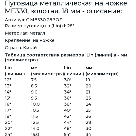
Пуговица металлическая на ножке
ME330, золотая, 18 мм - описание:
Артикул: С.ME330.28.ЗОЛ
Размер пуговицы в (Lin) d: 28"
Материал: металл
Крепление: на ножке
Страна: Китай
Таблица соответствия размеров Lin (линии) в - мм
(миллиметры)
Lin
мм
Lin
мм
( линии )
(миллиметры)
( линии )
(миллиметры)
12"
7.5
30"
19
13"
8.5
32"
20
14"
9.0
34"
21
15"
9.5
36"
23
16"
10.0
38"
24
17"
10.5
40"
25
18"
11.5
42"
26
20"
12.5
44"
28
22"
14.0
48"
30
24"
15.0
54"
34