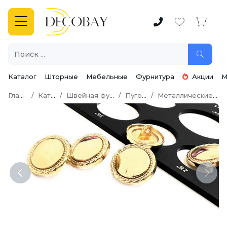
Каталог
Шторные
Мебельные
Фурнитура
Акции
М
Главная
Каталог
Швейная фурнитура
Пуговицы
Металлические пуговицы
Previous
Next