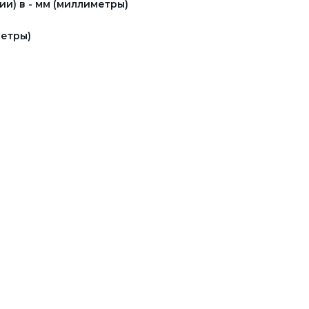
и) в - мм (миллиметры)
етры)