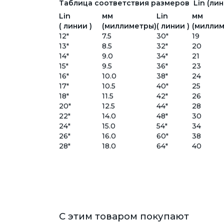
Таблица соответствия размеров Lin (лини
Lin
мм
Lin
мм
( линии )
(миллиметры)
( линии )
(миллим
12"
7.5
30"
19
13"
8.5
32"
20
14"
9.0
34"
21
15"
9.5
36"
23
16"
10.0
38"
24
17"
10.5
40"
25
18"
11.5
42"
26
20"
12.5
44"
28
22"
14.0
48"
30
24"
15.0
54"
34
26"
16.0
60"
38
28"
18.0
64"
40
С этим товаром покупают