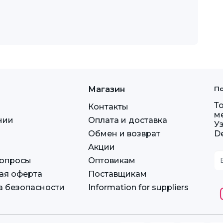
Магазин
По
Т
Контакты
м
нии
Оплата и доставка
У
Обмен и возврат
D
Акции
вопросы
Оптовикам
ая оферта
Поставщикам
а безопасности
Information for suppliers