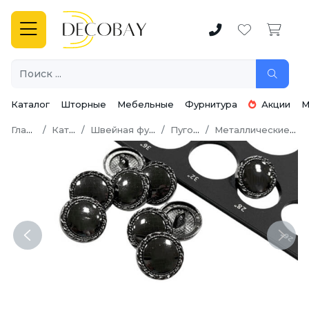
Каталог
Шторные
Мебельные
Фурнитура
Акции
М
Главная
Каталог
Швейная фурнитура
Пуговицы
Металлические пуговицы
Previous
Next