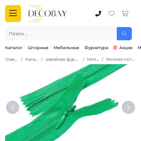
Каталог
Шторные
Мебельные
Фурнитура
Акции
М
Главная
Каталог
Швейная фурнитура
Молнии
Молния потайная
Previous
Next