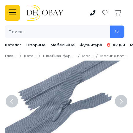
Каталог
Шторные
Мебельные
Фурнитура
Акции
М
Главная
Каталог
Швейная фурнитура
Молнии
Молния потайная
Previous
Next